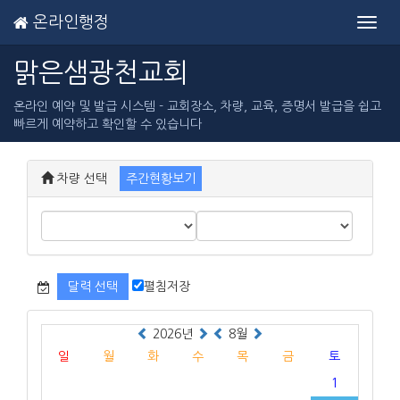
온라인행정
Toggl
navig
맑은샘광천교회
온라인 예약 및 발급 시스템 - 교회장소, 차량, 교육, 증명서 발급을 쉽고
빠르게 예약하고 확인할 수 있습니다
차량 선택
주간현황보기
달력 선택
펼침저장
2026년
8월
일
월
화
수
목
금
토
1