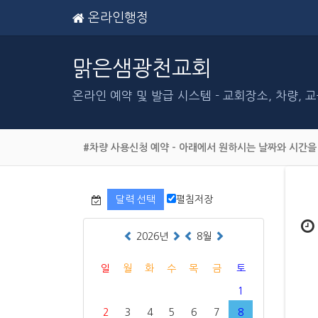
온라인행정
맑은샘광천교회
온라인 예약 및 발급 시스템 - 교회장소, 차량,
#차량 사용신청 예약 - 아래에서 원하시는 날짜와 시간을
달력 선택
펼침저장
2026년
8월
일
월
화
수
목
금
토
1
2
3
4
5
6
7
8