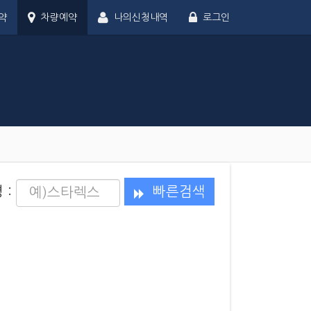
약
차량예약
나의신청내역
로그인
 :
빠른검색